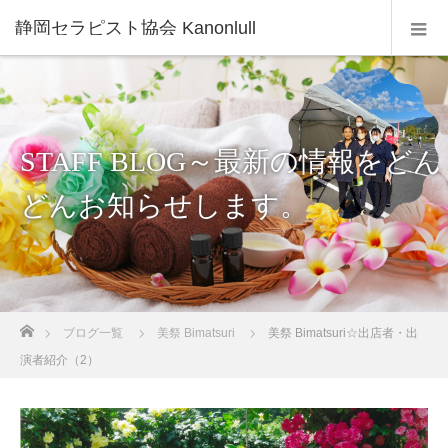
静岡セラピスト協会 Kanonlull
STAFF BLOG～最新の情報をどん
どんお知らせします。
ホーム
ブログ一覧
美祭 Bimatsuri
美祭 Bimatsuri☆出店者・出
演者紹介（2）