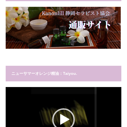
ニューサマーオレンジ精油：Taiyou.
動
画
プ
レ
ー
ヤ
ー