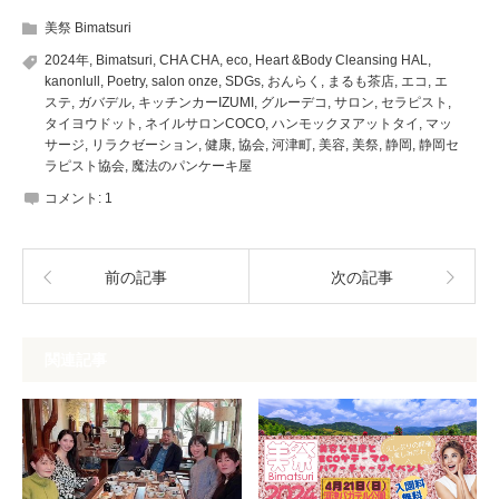
美祭 Bimatsuri
2024年
,
Bimatsuri
,
CHA CHA
,
eco
,
Heart &Body Cleansing HAL
,
kanonlull
,
Poetry
,
salon onze
,
SDGs
,
おんらく
,
まるも茶店
,
エコ
,
エ
ステ
,
ガバデル
,
キッチンカーIZUMI
,
グルーデコ
,
サロン
,
セラピスト
,
タイヨウドット
,
ネイルサロンCOCO
,
ハンモックヌアットタイ
,
マッ
サージ
,
リラクゼーション
,
健康
,
協会
,
河津町
,
美容
,
美祭
,
静岡
,
静岡セ
ラピスト協会
,
魔法のパンケーキ屋
コメント:
1
前の記事
次の記事
関連記事