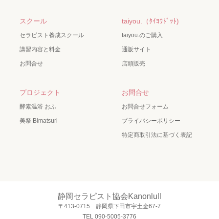
スクール
taiyou.（ﾀｲﾖｳﾄﾞｯﾄ)
セラピスト養成スクール
taiyou.のご購入
講習内容と料金
通販サイト
お問合せ
店頭販売
プロジェクト
お問合せ
酵素温浴 おふ
お問合せフォーム
美祭 Bimatsuri
プライバシーポリシー
特定商取引法に基づく表記
静岡セラピスト協会Kanonlull
〒413-0715 静岡県下田市宇土金67-7
TEL 090-5005-3776