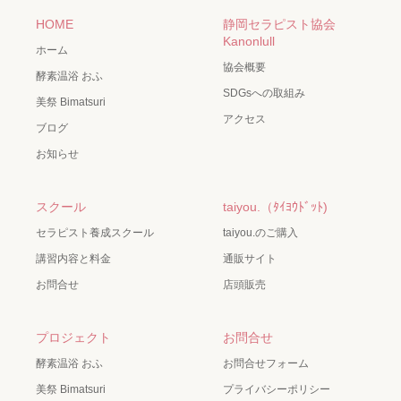
HOME
静岡セラピスト協会
Kanonlull
ホーム
協会概要
酵素温浴 おふ
SDGsへの取組み
美祭 Bimatsuri
アクセス
ブログ
お知らせ
スクール
taiyou.（ﾀｲﾖｳﾄﾞｯﾄ)
セラピスト養成スクール
taiyou.のご購入
講習内容と料金
通販サイト
お問合せ
店頭販売
プロジェクト
お問合せ
酵素温浴 おふ
お問合せフォーム
美祭 Bimatsuri
プライバシーポリシー