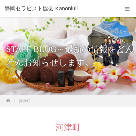
静岡セラピスト協会 Kanonlull
STAFF BLOG～最新の情報をどん
どんお知らせします。
ホーム
河津町
河津町