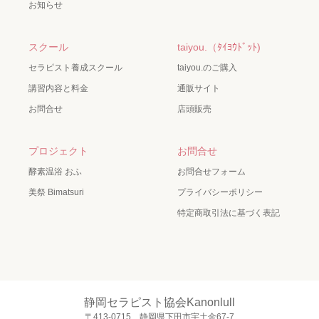
お知らせ
スクール
taiyou.（ﾀｲﾖｳﾄﾞｯﾄ)
セラピスト養成スクール
taiyou.のご購入
講習内容と料金
通販サイト
お問合せ
店頭販売
プロジェクト
お問合せ
酵素温浴 おふ
お問合せフォーム
美祭 Bimatsuri
プライバシーポリシー
特定商取引法に基づく表記
静岡セラピスト協会Kanonlull
〒413-0715 静岡県下田市宇土金67-7