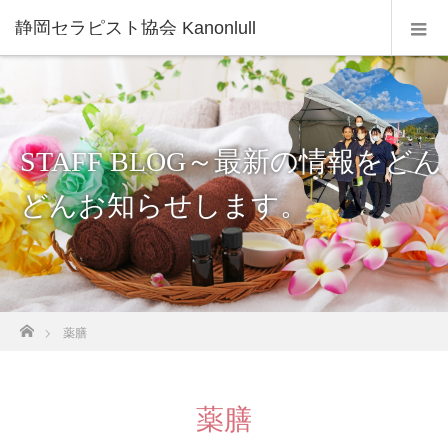
静岡セラピスト協会 Kanonlull
STAFF BLOG～最新の情報をどん
どんお知らせします。
ホーム
薬膳
薬膳