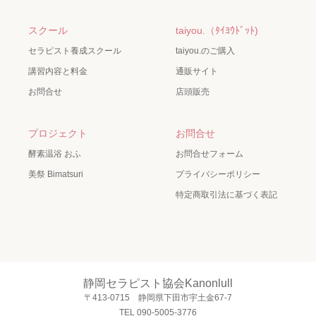
スクール
taiyou.（ﾀｲﾖｳﾄﾞｯﾄ)
セラピスト養成スクール
taiyou.のご購入
講習内容と料金
通販サイト
お問合せ
店頭販売
プロジェクト
お問合せ
酵素温浴 おふ
お問合せフォーム
美祭 Bimatsuri
プライバシーポリシー
特定商取引法に基づく表記
静岡セラピスト協会Kanonlull
〒413-0715 静岡県下田市宇土金67-7
TEL 090-5005-3776