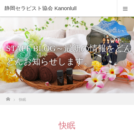
静岡セラピスト協会 Kanonlull
STAFF BLOG～最新の情報をどん
どんお知らせします。
ホーム
快眠
快眠