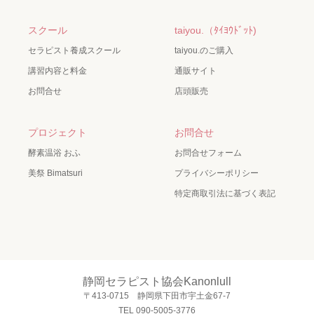
スクール
taiyou.（ﾀｲﾖｳﾄﾞｯﾄ)
セラピスト養成スクール
taiyou.のご購入
講習内容と料金
通販サイト
お問合せ
店頭販売
プロジェクト
お問合せ
酵素温浴 おふ
お問合せフォーム
美祭 Bimatsuri
プライバシーポリシー
特定商取引法に基づく表記
静岡セラピスト協会Kanonlull
〒413-0715 静岡県下田市宇土金67-7
TEL 090-5005-3776