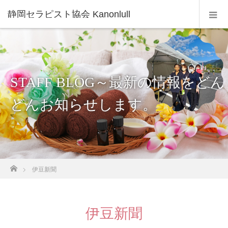
静岡セラピスト協会 Kanonlull
STAFF BLOG～最新の情報をどん
どんお知らせします。
ホーム
伊豆新聞
伊豆新聞