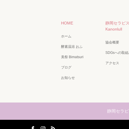
HOME
静岡セラピ
Kanonlull
ホーム
協会概要
酵素温浴 おふ
SDGsへの取組
美祭 Bimatsuri
アクセス
ブログ
お知らせ
静岡セラピス