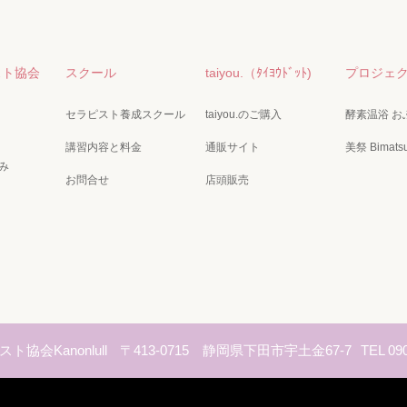
スト協会
スクール
taiyou.（ﾀｲﾖｳﾄﾞｯﾄ)
プロジェ
セラピスト養成スクール
taiyou.のご購入
酵素温浴 お
講習内容と料金
通販サイト
美祭 Bimatsu
み
お問合せ
店頭販売
ト協会Kanonlull
〒413-0715 静岡県下田市宇土金67-7
TEL 09