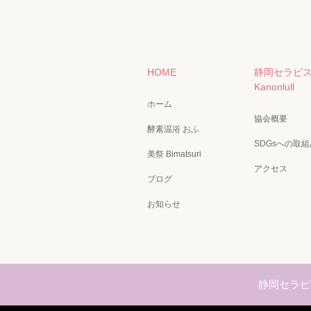
HOME
静岡セラピ
Kanonlull
ホーム
協会概要
酵素温浴 おふ
SDGsへの取組
美祭 Bimatsuri
アクセス
ブログ
お知らせ
静岡セラピス