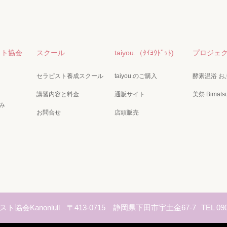
スト協会
スクール
taiyou.（ﾀｲﾖｳﾄﾞｯﾄ)
プロジェ
セラピスト養成スクール
taiyou.のご購入
酵素温浴 お
講習内容と料金
通販サイト
美祭 Bimatsu
み
お問合せ
店頭販売
ト協会Kanonlull
〒413-0715 静岡県下田市宇土金67-7
TEL 09