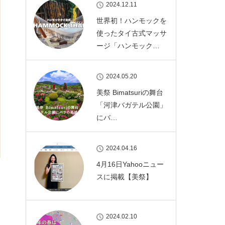
2024.12.11
世界初！ハンモックを
使ったタイ古式マッサ
ージ「ハンモック…
2024.05.20
美祭 Bimatsuriの舞台
「河津バガテル公園」
にバ…
2024.04.16
4月16日Yahooニュー
スに掲載【美祭】
2024.02.10