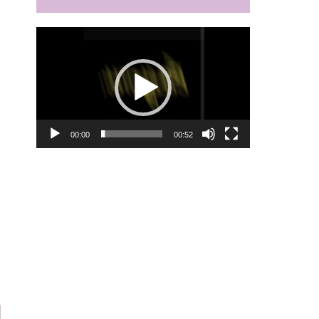
動
画
プ
レ
ー
ヤ
ー
00:00
00:52