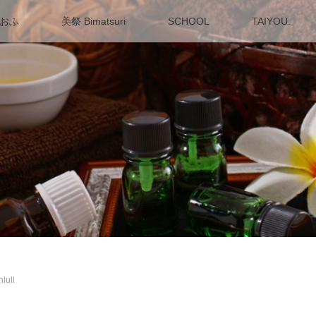
 おふ
美祭 Bimatsuri
SCHOOL
TAIYOU.
ull